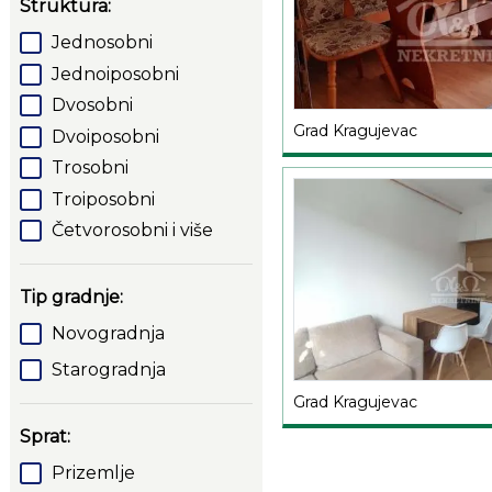
Struktura:
Jednosobni
Jednoiposobni
Dvosobni
Grad Kragujevac
Dvoiposobni
Trosobni
Troiposobni
Četvorosobni i više
Tip gradnje:
Novogradnja
Starogradnja
Grad Kragujevac
Sprat:
Prizemlje