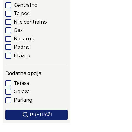
Centralno
Ta peć
Nije centralno
Gas
Na struju
Podno
Etažno
Dodatne opcije:
Terasa
Garaža
Parking
PRETRAŽI