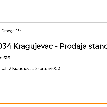
 & Omega 034
034 Kragujevac
- Prodaja stan
a:
616
okal 12
Kragujevac
,
Srbija
,
34000