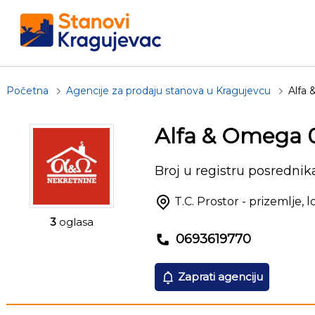
Početna
Agencije za prodaju stanova u Kragujevcu
Alfa
Alfa & Omega 
Broj u registru posrednik
T.C. Prostor - prizemlje, l
3
oglasa
0693619770
Zaprati agenciju