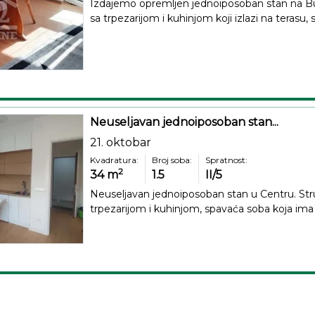
Izdajemo opremljen jednoiposoban stan na Bub
sa trpezarijom i kuhinjom koji izlazi na terasu, 
Neuseljavan jednoiposoban stan...
21. oktobar
Kvadratura:
Broj soba:
Spratnost:
2
34
m
1.5
II/5
Neuseljavan jednoiposoban stan u Centru. Stru
trpezarijom i kuhinjom, spavaća soba koja ima i