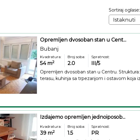
Sortiraj oglase:
Opremljen dvosoban stan u Cent...
Bubanj
Kvadratura:
Broj soba:
Spratnost:
2
54
m
2.0
III/5
Opremljen dvosoban stan u Centru. Struktura: h
terasu, kuhinja sa trpezarijom i ostavom koja izl
Izdajemo opremljen jednoiposob...
Kvadratura:
Broj soba:
Spratnost:
2
39
m
1.5
PR