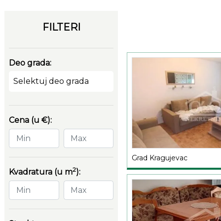
FILTERI
Deo grada:
Selektuj deo grada
Cena (u €):
Grad Kragujevac
2
Kvadratura (u m
):