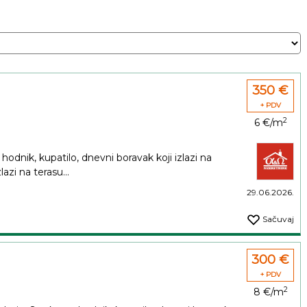
350 €
+ PDV
2
6 €/m
odnik, kupatilo, dnevni boravak koji izlazi na
azi na terasu...
29.06.2026.
Sačuvaj
300 €
+ PDV
2
8 €/m