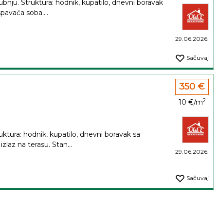
nju. Struktura: hodnik, kupatilo, dnevni boravak
spavaća soba....
29.06.2026.
Sačuvaj
350 €
2
10 €/m
ktura: hodnik, kupatilo, dnevni boravak sa
zlaz na terasu. Stan...
29.06.2026.
Sačuvaj