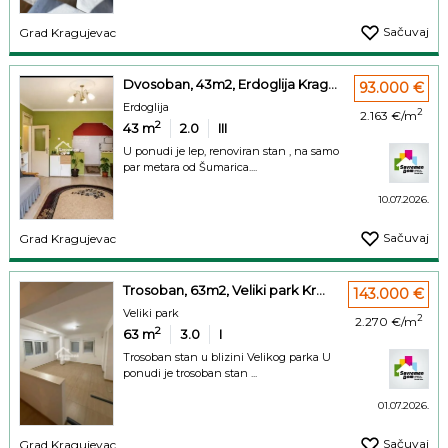
Sačuvaj
Grad Kragujevac
Dvosoban, 43m2, Erdoglija Krag...
93.000 €
Erdoglija
2
2.163 €/m
2
43
m
2.0
III
U ponudi je lep, renoviran stan , na samo
par metara od Šumarica....
10.07.2026.
Sačuvaj
Grad Kragujevac
Trosoban, 63m2, Veliki park Kr...
143.000 €
Veliki park
2
2.270 €/m
2
63
m
3.0
I
Trosoban stan u blizini Velikog parka U
ponudi je trosoban stan ...
01.07.2026.
Sačuvaj
Grad Kragujevac