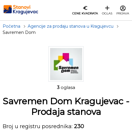
CENE KVADRATA
OGLAS
PRIJAVA
Početna
Agencije za prodaju stanova u Kragujevcu
Savremen Dom
3
oglasa
Savremen Dom Kragujevac
-
Prodaja stanova
Broj u registru posrednika:
230