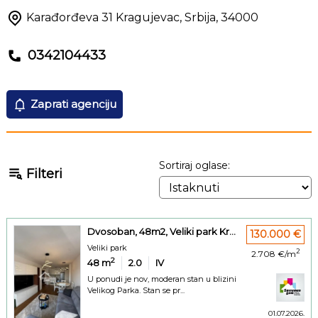
Karađorđeva 31
Kragujevac
,
Srbija
,
34000
0342104433
Zaprati agenciju
Sortiraj oglase:
Filteri
Dvosoban, 48m2, Veliki park Kr...
130.000 €
Veliki park
2
2.708 €/m
2
48
m
2.0
IV
U ponudi je nov, moderan stan u blizini
Velikog Parka. Stan se pr...
01.07.2026.