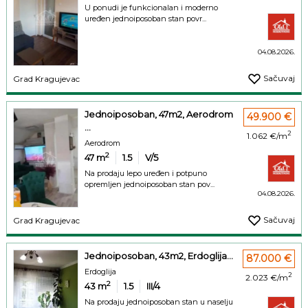
U ponudi je funkcionalan i moderno
uređen jednoiposoban stan povr...
04.08.2026.
Sačuvaj
Grad Kragujevac
Jednoiposoban, 47m2, Aerodrom
49.900 €
...
2
1.062 €/m
Aerodrom
2
47
m
1.5
V/5
Na prodaju lepo uređen i potpuno
opremljen jednoiposoban stan pov...
04.08.2026.
Sačuvaj
Grad Kragujevac
Jednoiposoban, 43m2, Erdoglija...
87.000 €
Erdoglija
2
2.023 €/m
2
43
m
1.5
III/4
Na prodaju jednoiposoban stan u naselju