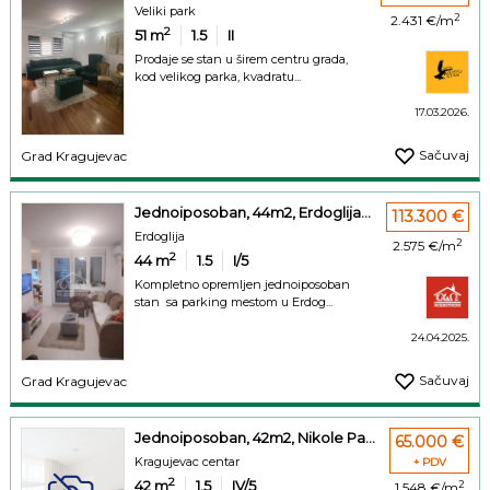
Veliki park
2
2.431 €/m
2
51
m
1.5
II
Prodaje se stan u širem centru grada,
kod velikog parka, kvadratu...
17.03.2026.
Sačuvaj
Grad Kragujevac
Jednoiposoban, 44m2, Erdoglija...
113.300 €
Erdoglija
2
2.575 €/m
2
44
m
1.5
I/5
Kompletno opremljen jednoiposoban
stan sa parking mestom u Erdog...
24.04.2025.
Sačuvaj
Grad Kragujevac
Jednoiposoban, 42m2, Nikole Pa...
65.000 €
Kragujevac centar
+ PDV
2
42
m
1.5
IV/5
2
1.548 €/m