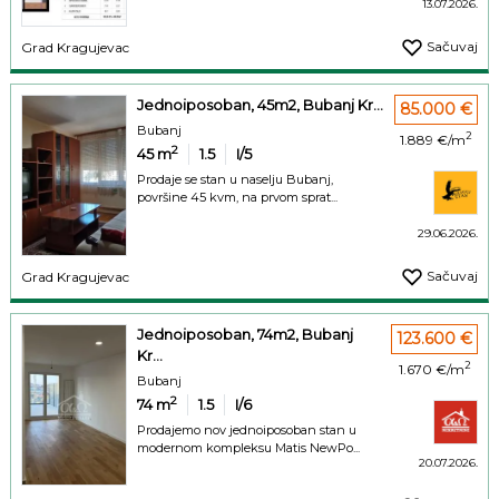
13.07.2026.
Sačuvaj
Grad Kragujevac
Jednoiposoban, 45m2, Bubanj Kr...
85.000 €
Bubanj
2
1.889 €/m
2
45
m
1.5
I/5
Prodaje se stan u naselju Bubanj,
površine 45 kvm, na prvom sprat...
29.06.2026.
Sačuvaj
Grad Kragujevac
Jednoiposoban, 74m2, Bubanj
123.600 €
Kr...
2
1.670 €/m
Bubanj
2
74
m
1.5
I/6
Prodajemo nov jednoiposoban stan u
modernom kompleksu Matis NewPo...
20.07.2026.