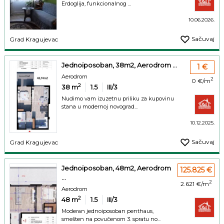
Erdoglija, funkcionalnog ...
10.06.2026.
Sačuvaj
Grad Kragujevac
Jednoiposoban, 38m2, Aerodrom ...
1 €
Aerodrom
2
0 €/m
2
38
m
1.5
III/3
Nudimo vam izuzetnu priliku za kupovinu
stana u modernoj novograd...
10.12.2025.
Sačuvaj
Grad Kragujevac
Jednoiposoban, 48m2, Aerodrom
125.825 €
...
2
2.621 €/m
Aerodrom
2
48
m
1.5
III/3
Moderan jednoiposoban penthaus,
smešten na povučenom 3. spratu no...