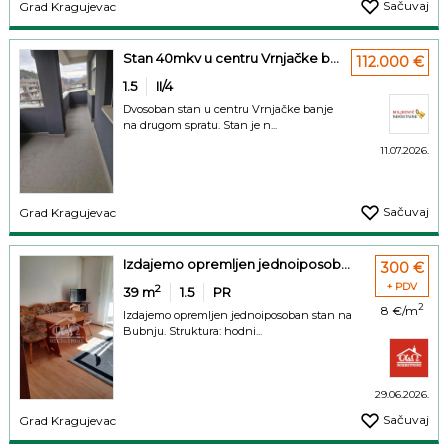
Sačuvaj
Grad Kragujevac
Stan 40mkv u centru Vrnjačke b...
112.000 €
1.5
II/4
Dvosoban stan u centru Vrnjačke banje
na drugom spratu. Stan je n...
11.07.2026.
Sačuvaj
Grad Kragujevac
Izdajemo opremljen jednoiposob...
300 €
+ PDV
2
39
m
1.5
PR
2
8 €/m
Izdajemo opremljen jednoiposoban stan na
Bubnju. Struktura: hodni...
29.06.2026.
Sačuvaj
Grad Kragujevac