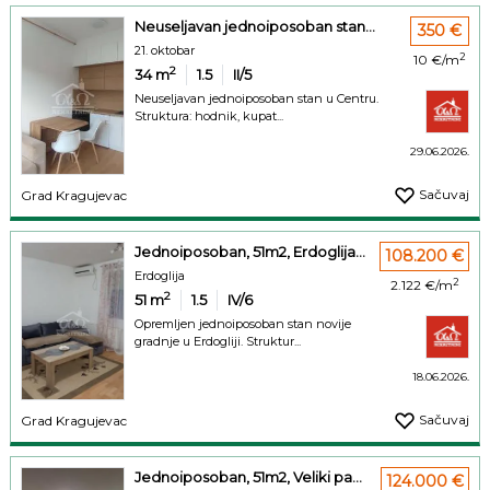
Neuseljavan jednoiposoban stan...
350 €
21. oktobar
2
10 €/m
2
34
m
1.5
II/5
Neuseljavan jednoiposoban stan u Centru.
Struktura: hodnik, kupat...
29.06.2026.
Sačuvaj
Grad Kragujevac
Jednoiposoban, 51m2, Erdoglija...
108.200 €
Erdoglija
2
2.122 €/m
2
51
m
1.5
IV/6
Opremljen jednoiposoban stan novije
gradnje u Erdogliji. Struktur...
18.06.2026.
Sačuvaj
Grad Kragujevac
Jednoiposoban, 51m2, Veliki pa...
124.000 €