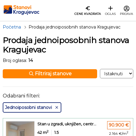
CENE KVADRATA
OGLAS
PRIJAVA
Početna
Prodaja jednoiposobnih stanova Kragujevac
Prodaja jednoiposobnih stanova
Kragujevac
Broj oglasa:
14
Filtriraj stanove
Odabrani filteri:
Jednoiposobni stanovi
Stan u zgradi, uknjižen, centr...
90.900 €
2
42
m
1.5
2
2.164 €/m