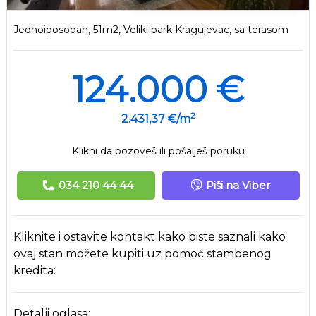
Jednoiposoban, 51m2, Veliki park Kragujevac, sa terasom
124.000 €
2
2.431,37 €/m
Klikni da pozoveš ili pošalješ poruku
034 210 44 44
Piši na Viber
Kliknite i ostavite kontakt kako biste saznali kako
ovaj stan možete kupiti uz pomoć stambenog
kredita:
Detalji oglasa: