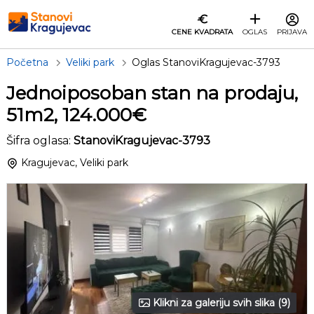
CENE KVADRATA
OGLAS
PRIJAVA
Početna
Veliki park
Oglas StanoviKragujevac-3793
Jednoiposoban stan na prodaju,
51m2, 124.000€
Šifra oglasa:
StanoviKragujevac-3793
Kragujevac, Veliki park
Klikni za galeriju svih slika (9)