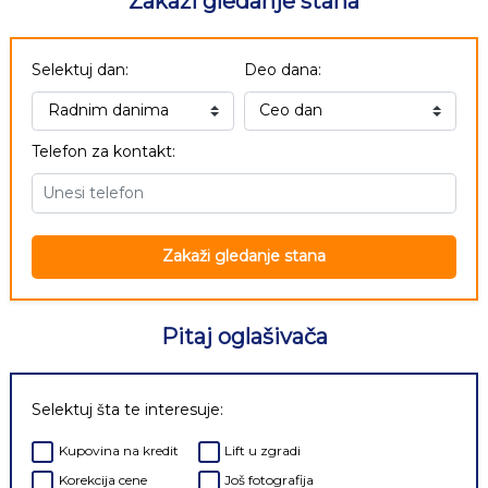
Zakaži gledanje stana
Selektuj dan:
Deo dana:
Telefon za kontakt:
Zakaži gledanje stana
Pitaj oglašivača
Selektuj šta te interesuje:
Kupovina na kredit
Lift u zgradi
Korekcija cene
Još fotografija