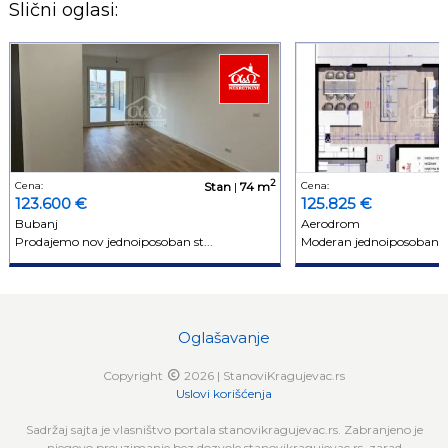
Slični oglasi:
2
Cena:
Stan
|
74 m
Cena:
123.600 €
125.825 €
Bubanj
Aerodrom
Prodajemo nov jednoiposoban st...
Moderan jednoiposoban p
Oglašavanje
Copyright
2026 | StanoviKragujevac.rs
Uslovi korišćenja
Sadržaj sajta je vlasništvo portala stanovikragujevac.rs. Zabranjeno je
njegovo preuzimanje bez dozvole stanovikragujevac.rs, zarad