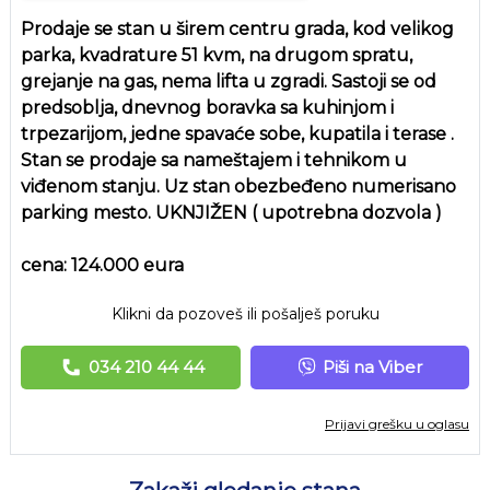
Prodaje se stan u širem centru grada, kod velikog
parka, kvadrature 51 kvm, na drugom spratu,
grejanje na gas, nema lifta u zgradi. Sastoji se od
predsoblja, dnevnog boravka sa kuhinjom i
trpezarijom, jedne spavaće sobe, kupatila i terase .
Stan se prodaje sa nameštajem i tehnikom u
viđenom stanju. Uz stan obezbeđeno numerisano
parking mesto. UKNJIŽEN ( upotrebna dozvola )
cena: 124.000 eura
Klikni da pozoveš ili pošalješ poruku
034 210 44 44
Piši na Viber
Prijavi grešku u oglasu