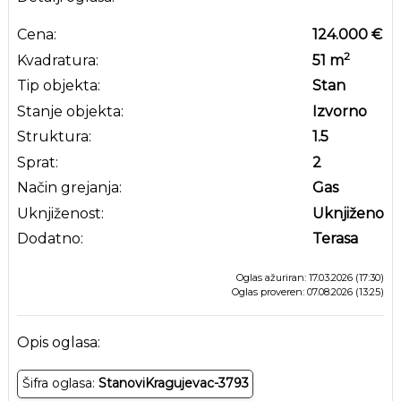
Cena:
124.000 €
2
Kvadratura:
51
m
Tip objekta:
Stan
Stanje objekta:
Izvorno
Struktura:
1.5
Sprat:
2
Način grejanja:
Gas
Uknjiženost:
Uknjiženo
Dodatno:
Terasa
Oglas ažuriran: 17.03.2026 (17:30)
Oglas proveren: 07.08.2026 (13:25)
Opis oglasa:
Šifra oglasa:
StanoviKragujevac-3793